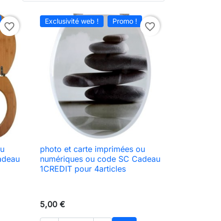
Exclusivité web !
Promo !
favorite_border
favorite_border
ou
photo et carte imprimées ou

Aperçu rapide
adeau
numériques ou code SC Cadeau
1CREDIT pour 4articles
5,00 €