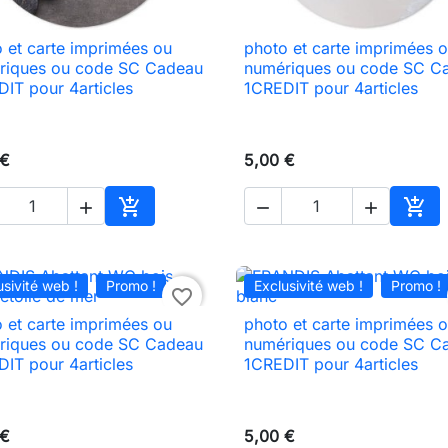
 et carte imprimées ou
photo et carte imprimées 

Aperçu rapide

Aperçu rapide
riques ou code SC Cadeau
numériques ou code SC C
IT pour 4articles
1CREDIT pour 4articles
 €
5,00 €





Ajouter au panier
Ajou
usivité web !
Promo !
Exclusivité web !
Promo !
favorite_border
 et carte imprimées ou
photo et carte imprimées 

Aperçu rapide

Aperçu rapide
riques ou code SC Cadeau
numériques ou code SC C
IT pour 4articles
1CREDIT pour 4articles
 €
5,00 €