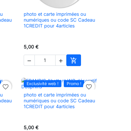
ou
photo et carte imprimées ou

Aperçu rapide
adeau
numériques ou code SC Cadeau
1CREDIT pour 4articles
5,00 €



ter au panier
Ajouter au panier
Exclusivité web !
Promo !
favorite_border
favorite_border
ou
photo et carte imprimées ou

Aperçu rapide
adeau
numériques ou code SC Cadeau
1CREDIT pour 4articles
5,00 €