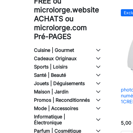
FREE ou
microlorge.website
Excl
ACHATS ou
microlorge.com
Pré-PAGES
Cuisine | Gourmet
Cadeaux Originaux
Sports | Loisirs
Santé | Beauté
Jouets | Déguisements
photo
Maison | Jardin
numé
Promos | Reconditionnés
1CRED
Mode | Accessoires
Informatique |
Électronique
5,00
Parfum | Cosmétique