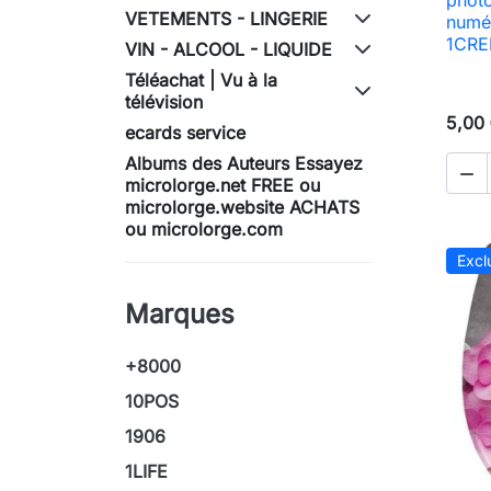
VETEMENTS - LINGERIE
numé
1CRED
VIN - ALCOOL - LIQUIDE
Téléachat | Vu à la
télévision
5,00
ecards service
Albums des Auteurs Essayez

microlorge.net FREE ou
microlorge.website ACHATS
ou microlorge.com
Excl
Marques
+8000
10POS
1906
1LIFE