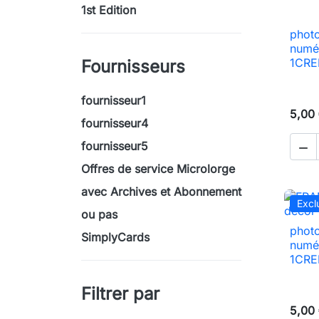
1st Edition
photo
numé
1CRED
Fournisseurs
fournisseur1
5,00
fournisseur4
fournisseur5

Offres de service Microlorge
avec Archives et Abonnement
Excl
ou pas
photo
SimplyCards
numé
1CRED
Filtrer par
5,00