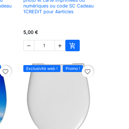

Aperçu rapide
adeau
numériques ou code SC Cadeau
1CREDIT pour 4articles
5,00 €



ter au panier
Ajouter au panier
Exclusivité web !
Promo !
favorite_border
favorite_border