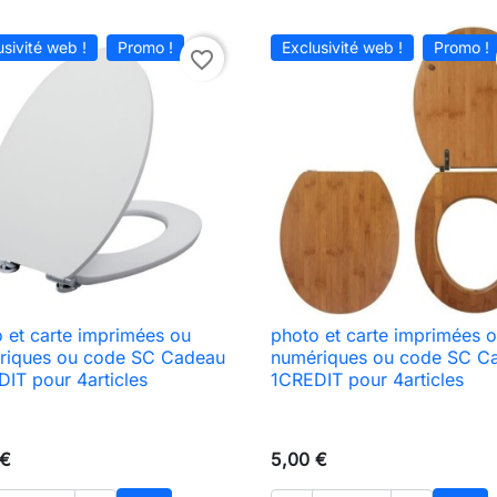
usivité web !
Promo !
Exclusivité web !
Promo !
favorite_border
 et carte imprimées ou
photo et carte imprimées 

Aperçu rapide

Aperçu rapide
riques ou code SC Cadeau
numériques ou code SC C
IT pour 4articles
1CREDIT pour 4articles
 €
5,00 €