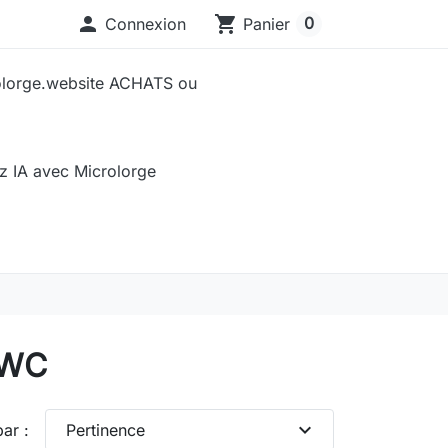

shopping_cart
0
Connexion
Panier
olorge.website ACHATS ou
sez IA avec Microlorge
 WC
expand_more
par :
Pertinence