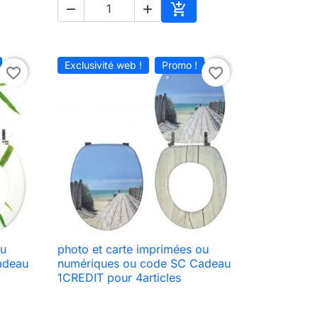



ter au panier
Ajouter au panier
Exclusivité web !
Promo !
favorite_border
favorite_border
ou
photo et carte imprimées ou

Aperçu rapide
adeau
numériques ou code SC Cadeau
1CREDIT pour 4articles