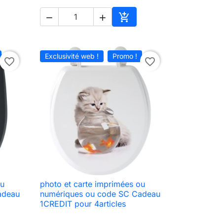



ter au panier
Ajouter au panier
Exclusivité web !
Promo !
favorite_border
favorite_border
ou
photo et carte imprimées ou

Aperçu rapide
adeau
numériques ou code SC Cadeau
1CREDIT pour 4articles