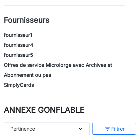
Fournisseurs
fournisseur1
fournisseur4
fournisseur5
Offres de service Microlorge avec Archives et
Abonnement ou pas
SimplyCards
ANNEXE GONFLABLE
expand_more
filter_list
Pertinence
Filtrer