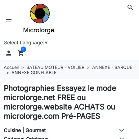
search
menu
Select Language
▼
0

shopping_cart
Accueil
BATEAU MOTEUR - VOILIER
ANNEXE - BARQUE
ANNEXE GONFLABLE
Photographies Essayez le mode
microlorge.net FREE ou
microlorge.website ACHATS ou
microlorge.com Pré-PAGES
Cuisine | Gourmet
Cadeaux Originaux