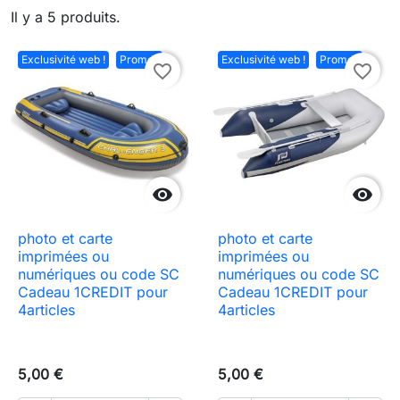
Il y a 5 produits.
Exclusivité web !
Promo !
Exclusivité web !
Promo !
favorite_border
favorite_border


photo et carte
photo et carte
imprimées ou
imprimées ou
numériques ou code SC
numériques ou code SC
Cadeau 1CREDIT pour
Cadeau 1CREDIT pour
4articles
4articles
5,00 €
5,00 €