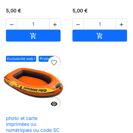
5,00 €
5,00 €




Ajouter au panier
Ajouter au pa


Exclusivité web !
Promo !
favorite_border

photo et carte
imprimées ou
numériques ou code SC