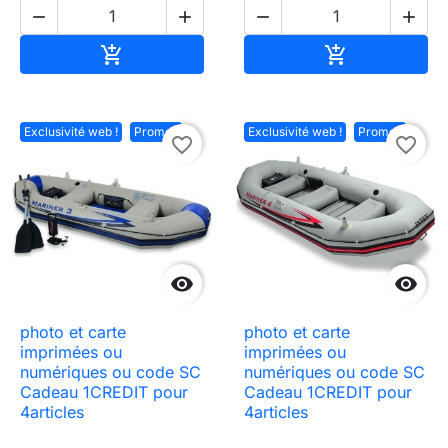




Ajouter au panier
Ajouter au pa


Exclusivité web !
Promo !
Exclusivité web !
Promo !
favorite_border
favorite_border


photo et carte
photo et carte
imprimées ou
imprimées ou
numériques ou code SC
numériques ou code SC
Cadeau 1CREDIT pour
Cadeau 1CREDIT pour
4articles
4articles