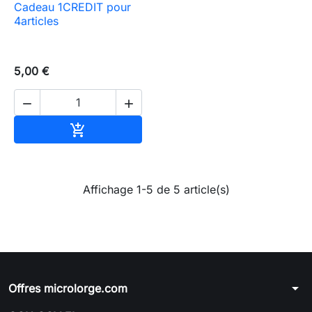
Cadeau 1CREDIT pour
4articles
5,00 €


Ajouter au panier

Affichage 1-5 de 5 article(s)
arrow_drop_down
Offres microlorge.com