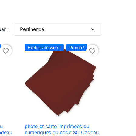
expand_more
par :
Pertinence
Exclusivité web !
Promo !
favorite_border
favorite_border
ou
photo et carte imprimées ou

Aperçu rapide
adeau
numériques ou code SC Cadeau