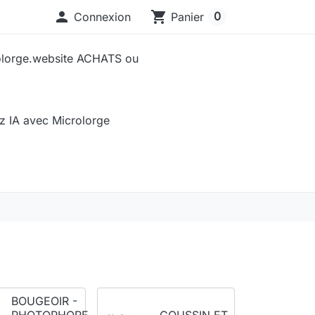

shopping_cart
0
Connexion
Panier
olorge.website ACHATS ou
sez IA avec Microlorge
BOUGEOIR -