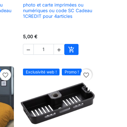
ou
photo et carte imprimées ou

Aperçu rapide
adeau
numériques ou code SC Cadeau
1CREDIT pour 4articles
5,00 €



ter au panier
Ajouter au panier
Exclusivité web !
Promo !
favorite_border
favorite_border