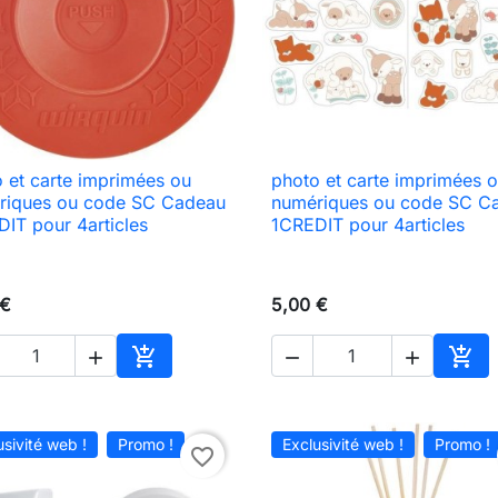
 et carte imprimées ou
photo et carte imprimées 

Aperçu rapide

Aperçu rapide
riques ou code SC Cadeau
numériques ou code SC C
IT pour 4articles
1CREDIT pour 4articles
 €
5,00 €





Ajouter au panier
Ajou
usivité web !
Promo !
Exclusivité web !
Promo !
favorite_border