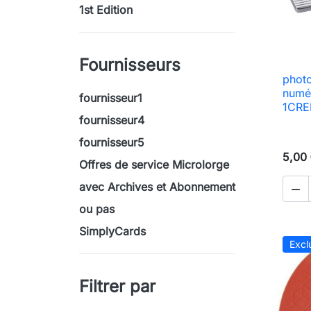
1st Edition
Fournisseurs
photo
numé
fournisseur1
1CRED
fournisseur4
fournisseur5
5,00
Offres de service Microlorge
avec Archives et Abonnement

ou pas
SimplyCards
Excl
Filtrer par