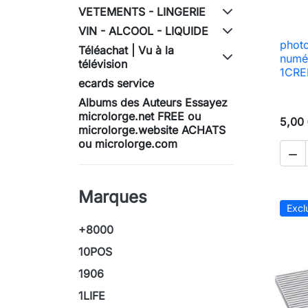
VETEMENTS - LINGERIE
VIN - ALCOOL - LIQUIDE
photo
Téléachat | Vu à la
numé
télévision
1CRED
ecards service
Albums des Auteurs Essayez
microlorge.net FREE ou
5,00
microlorge.website ACHATS
ou microlorge.com

Marques
Excl
+8000
10POS
1906
1LIFE