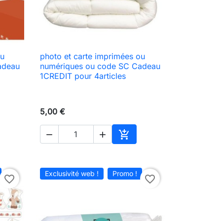
ou
photo et carte imprimées ou

Aperçu rapide
adeau
numériques ou code SC Cadeau
1CREDIT pour 4articles
5,00 €



ter au panier
Ajouter au panier
Exclusivité web !
Promo !
favorite_border
favorite_border