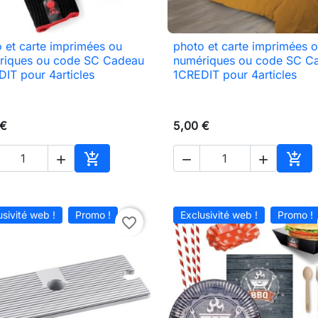
 et carte imprimées ou
photo et carte imprimées 

Aperçu rapide

Aperçu rapide
riques ou code SC Cadeau
numériques ou code SC C
IT pour 4articles
1CREDIT pour 4articles
 €
5,00 €





Ajouter au panier
Ajou
usivité web !
Promo !
Exclusivité web !
Promo !
favorite_border