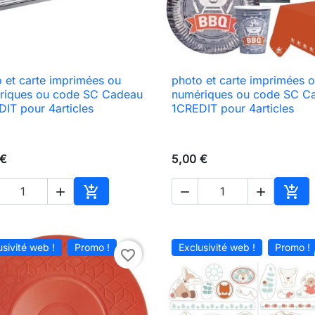
 et carte imprimées ou
photo et carte imprimées 

Aperçu rapide

Aperçu rapide
riques ou code SC Cadeau
numériques ou code SC C
IT pour 4articles
1CREDIT pour 4articles
 €
5,00 €





Ajouter au panier
Ajou
usivité web !
Promo !
Exclusivité web !
Promo !
favorite_border