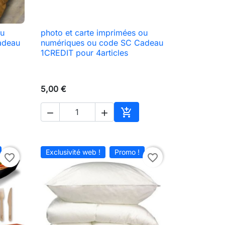
ou
photo et carte imprimées ou

Aperçu rapide
adeau
numériques ou code SC Cadeau
1CREDIT pour 4articles
5,00 €



ter au panier
Ajouter au panier
Exclusivité web !
Promo !
favorite_border
favorite_border