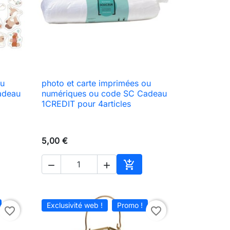
ou
photo et carte imprimées ou

Aperçu rapide
adeau
numériques ou code SC Cadeau
1CREDIT pour 4articles
5,00 €



ter au panier
Ajouter au panier
Exclusivité web !
Promo !
favorite_border
favorite_border