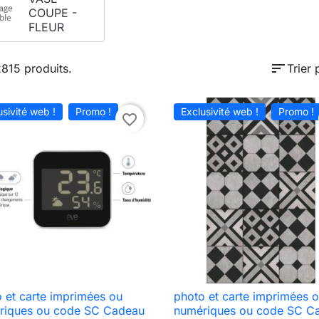
COUPE -
FLEUR
sort
 2815 produits.
Trier 
usivité web !
Promo !
Exclusivité web !
Promo !
favorite_border
 et carte imprimées ou
photo et carte imprimées 

Aperçu rapide

Aperçu rapide
riques ou code SC Cadeau
numériques ou code SC C