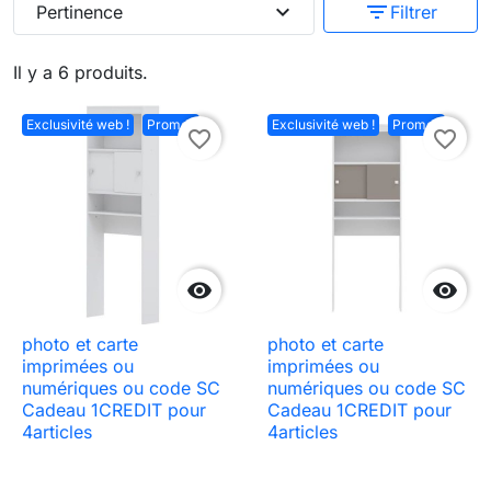
expand_more
filter_list
Pertinence
Filtrer
Il y a 6 produits.
Exclusivité web !
Promo !
Exclusivité web !
Promo !
favorite_border
favorite_border


photo et carte
photo et carte
imprimées ou
imprimées ou
numériques ou code SC
numériques ou code SC
Cadeau 1CREDIT pour
Cadeau 1CREDIT pour
4articles
4articles