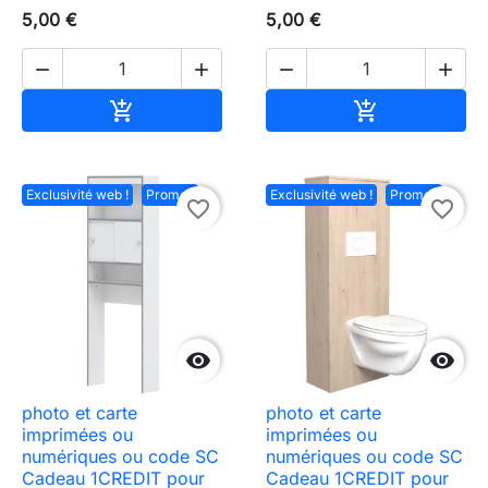
5,00 €
5,00 €




Ajouter au panier
Ajouter au pa


Exclusivité web !
Promo !
Exclusivité web !
Promo !
favorite_border
favorite_border


photo et carte
photo et carte
imprimées ou
imprimées ou
numériques ou code SC
numériques ou code SC
Cadeau 1CREDIT pour
Cadeau 1CREDIT pour