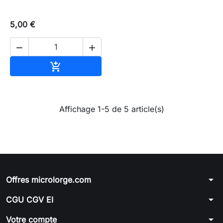
5,00 €


Ajouter au panier

Affichage 1-5 de 5 article(s)
arrow_drop_down
Offres microlorge.com
arrow_drop_down
CGU CGV EI
arrow_drop_down
Votre compte