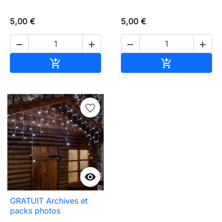
5,00 €
5,00 €




Ajouter au panier
Ajouter au pa


favorite_border

GRATUIT Archives et
packs photos