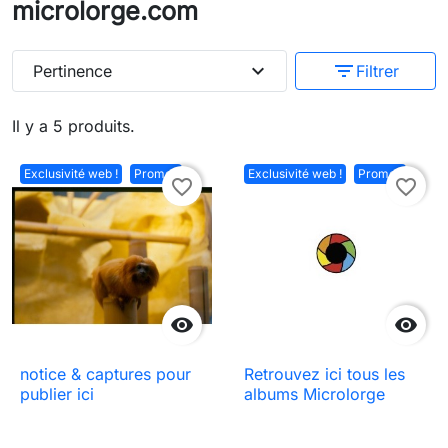
microlorge.com
expand_more
filter_list
Pertinence
Filtrer
Il y a 5 produits.
Exclusivité web !
Promo !
Exclusivité web !
Promo !
favorite_border
favorite_border


notice & captures pour
Retrouvez ici tous les
publier ici
albums Microlorge