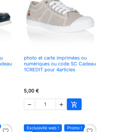
ou
photo et carte imprimées ou

Aperçu rapide
adeau
numériques ou code SC Cadeau
1CREDIT pour 4articles
5,00 €



ter au panier
Ajouter au panier
Exclusivité web !
Promo !
favorite_border
favorite_border