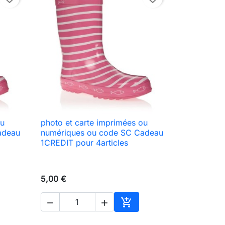
ou
photo et carte imprimées ou

Aperçu rapide
adeau
numériques ou code SC Cadeau
1CREDIT pour 4articles
5,00 €



ter au panier
Ajouter au panier