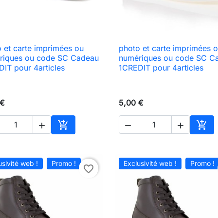
 et carte imprimées ou
photo et carte imprimées 

Aperçu rapide

Aperçu rapide
riques ou code SC Cadeau
numériques ou code SC C
IT pour 4articles
1CREDIT pour 4articles
 €
5,00 €





Ajouter au panier
Ajou
usivité web !
Promo !
Exclusivité web !
Promo !
favorite_border