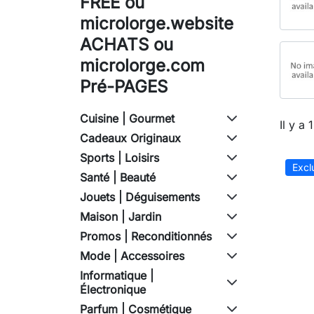
FREE ou
microlorge.website
ACHATS ou
microlorge.com
Pré-PAGES
Cuisine | Gourmet
Il y a 
Cadeaux Originaux
Sports | Loisirs
Excl
Santé | Beauté
Jouets | Déguisements
Maison | Jardin
Promos | Reconditionnés
Mode | Accessoires
Informatique |
Électronique
Parfum | Cosmétique