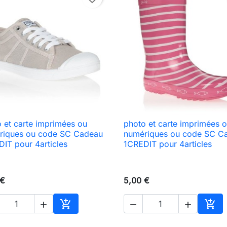
 et carte imprimées ou
photo et carte imprimées 

Aperçu rapide

Aperçu rapide
riques ou code SC Cadeau
numériques ou code SC C
IT pour 4articles
1CREDIT pour 4articles
 €
5,00 €





Ajouter au panier
Ajou