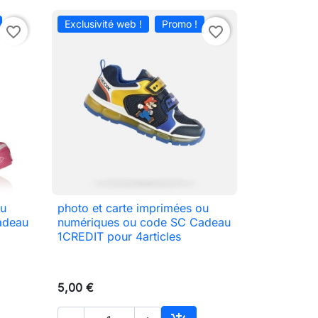
Exclusivité web !
Promo !
favorite_border
favorite_border
ou
photo et carte imprimées ou

Aperçu rapide
adeau
numériques ou code SC Cadeau
1CREDIT pour 4articles
5,00 €