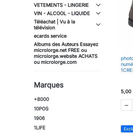
VETEMENTS - LINGERIE
VIN - ALCOOL - LIQUIDE
Téléachat | Vu à la
télévision
ecards service
Albums des Auteurs Essayez
microlorge.net FREE ou
microlorge.website ACHATS
photo
ou microlorge.com
numé
1CRED
Marques
5,00
+8000

10POS
1906
1LIFE
Excl