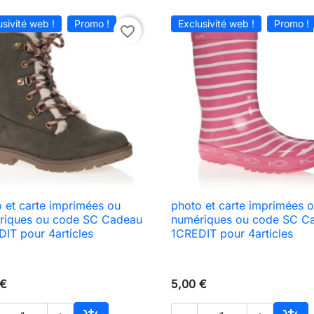
usivité web !
Promo !
Exclusivité web !
Promo !
favorite_border
 et carte imprimées ou
photo et carte imprimées 

Aperçu rapide

Aperçu rapide
riques ou code SC Cadeau
numériques ou code SC C
IT pour 4articles
1CREDIT pour 4articles
 €
5,00 €