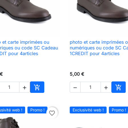
 et carte imprimées ou
photo et carte imprimées 

Aperçu rapide

Aperçu rapide
riques ou code SC Cadeau
numériques ou code SC C
IT pour 4articles
1CREDIT pour 4articles
 €
5,00 €





Ajouter au panier
Ajou
usivité web !
Promo !
Exclusivité web !
Promo !
favorite_border