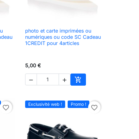
ou
photo et carte imprimées ou

Aperçu rapide
adeau
numériques ou code SC Cadeau
1CREDIT pour 4articles
5,00 €



ter au panier
Ajouter au panier
Exclusivité web !
Promo !
favorite_border
favorite_border