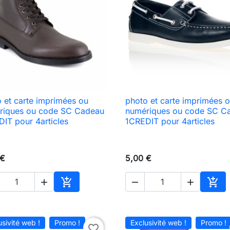
 et carte imprimées ou
photo et carte imprimées 

Aperçu rapide

Aperçu rapide
riques ou code SC Cadeau
numériques ou code SC C
IT pour 4articles
1CREDIT pour 4articles
 €
5,00 €





Ajouter au panier
Ajou
usivité web !
Promo !
Exclusivité web !
Promo !
favorite_border