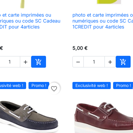
 et carte imprimées ou
photo et carte imprimées 

Aperçu rapide

Aperçu rapide
riques ou code SC Cadeau
numériques ou code SC C
IT pour 4articles
1CREDIT pour 4articles
 €
5,00 €





Ajouter au panier
Ajou
usivité web !
Promo !
Exclusivité web !
Promo !
favorite_border