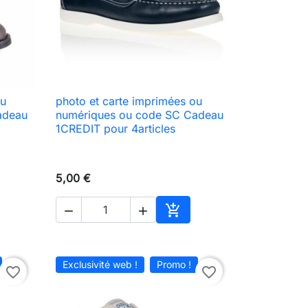
ou
photo et carte imprimées ou

Aperçu rapide
adeau
numériques ou code SC Cadeau
1CREDIT pour 4articles
5,00 €



ter au panier
Ajouter au panier
Exclusivité web !
Promo !
favorite_border
favorite_border