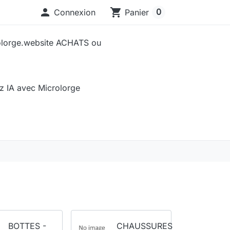

shopping_cart
0
Connexion
Panier
olorge.website ACHATS ou
sez IA avec Microlorge
BOTTES -
CHAUSSURES