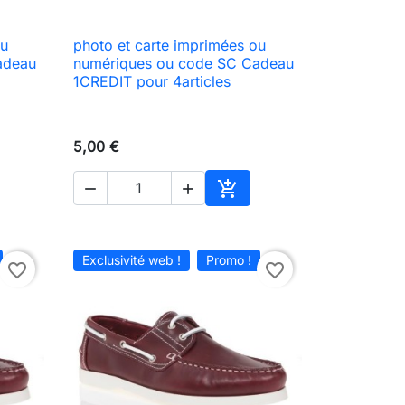
ou
photo et carte imprimées ou

Aperçu rapide
adeau
numériques ou code SC Cadeau
1CREDIT pour 4articles
5,00 €



ter au panier
Ajouter au panier
Exclusivité web !
Promo !
favorite_border
favorite_border