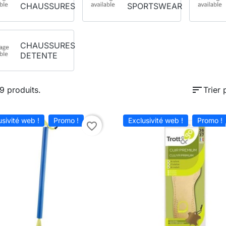
CHAUSSURES
SPORTSWEAR
CHAUSSURES
DETENTE
sort
19 produits.
Trier 
usivité web !
Promo !
Exclusivité web !
Promo !
favorite_border