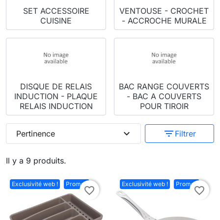
SET ACCESSOIRE
VENTOUSE - CROCHET
CUISINE
- ACCROCHE MURALE
DISQUE DE RELAIS
BAC RANGE COUVERTS
INDUCTION - PLAQUE
- BAC A COUVERTS
RELAIS INDUCTION
POUR TIROIR
expand_more
filter_list
Pertinence
Filtrer
Il y a 9 produits.
Exclusivité web !
Promo !
Exclusivité web !
Promo !
favorite_border
favorite_border