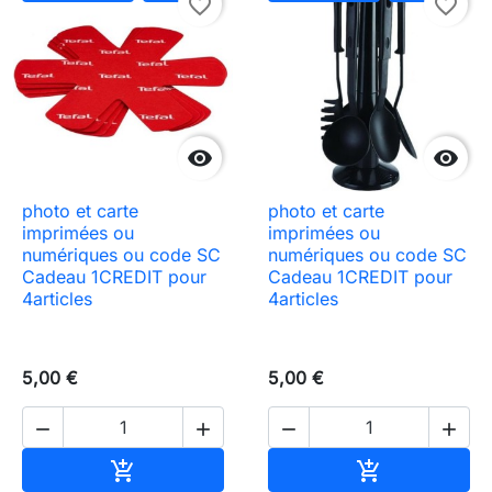
favorite_border
favorite_border


photo et carte
photo et carte
imprimées ou
imprimées ou
numériques ou code SC
numériques ou code SC
Cadeau 1CREDIT pour
Cadeau 1CREDIT pour
4articles
4articles
5,00 €
5,00 €




Ajouter au panier
Ajouter au pa

