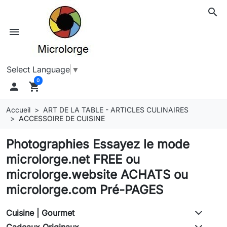
search
menu
Select Language
▼
0

shopping_cart
Accueil
ART DE LA TABLE - ARTICLES CULINAIRES
ACCESSOIRE DE CUISINE
Photographies Essayez le mode
microlorge.net FREE ou
microlorge.website ACHATS ou
microlorge.com Pré-PAGES
Cuisine | Gourmet
Cadeaux Originaux