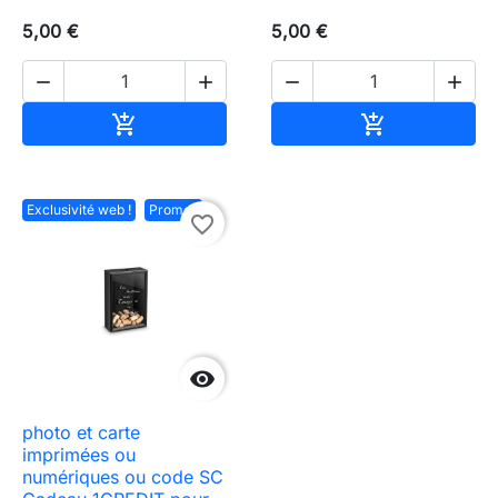
5,00 €
5,00 €




Ajouter au panier
Ajouter au pa


Exclusivité web !
Promo !
favorite_border

photo et carte
imprimées ou
numériques ou code SC