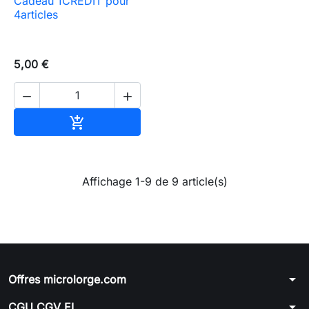
Cadeau 1CREDIT pour
4articles
5,00 €


Ajouter au panier

Affichage 1-9 de 9 article(s)
arrow_drop_down
Offres microlorge.com
arrow_drop_down
CGU CGV EI