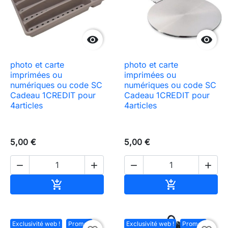


photo et carte
photo et carte
imprimées ou
imprimées ou
numériques ou code SC
numériques ou code SC
Cadeau 1CREDIT pour
Cadeau 1CREDIT pour
4articles
4articles
5,00 €
5,00 €




Ajouter au panier
Ajouter au pa


Exclusivité web !
Promo !
Exclusivité web !
Promo !