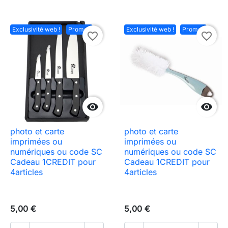
Exclusivité web !
Promo !
Exclusivité web !
Promo !
favorite_border
favorite_border


photo et carte
photo et carte
imprimées ou
imprimées ou
numériques ou code SC
numériques ou code SC
Cadeau 1CREDIT pour
Cadeau 1CREDIT pour
4articles
4articles
5,00 €
5,00 €