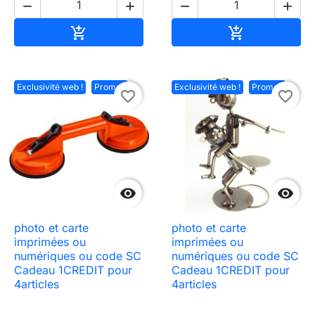




Ajouter au panier
Ajouter au pa


Exclusivité web !
Promo !
Exclusivité web !
Promo !
favorite_border
favorite_border


photo et carte
photo et carte
imprimées ou
imprimées ou
numériques ou code SC
numériques ou code SC
Cadeau 1CREDIT pour
Cadeau 1CREDIT pour
4articles
4articles