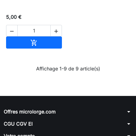
5,00 €


Ajouter au panier

Affichage 1-9 de 9 article(s)
arrow_drop_down
Offres microlorge.com
arrow_drop_down
CGU CGV EI
arrow_drop_down
Votre compte