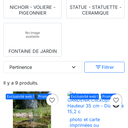
NICHOIR - VOLIERE -
STATUE - STATUETTE -
PIGEONNIER
CERAMIQUE
FONTAINE DE JARDIN
expand_more
filter_list
Pertinence
Filtrer
Il y a 9 produits.
Exclusivité web !
Promo !
Exclusivité web !
Promo !
favorite_border
favorite_border

photo et carte
imprimées ou