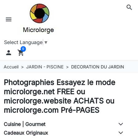
search
menu
Select Language
▼
0

shopping_cart
Accueil
JARDIN - PISCINE
DECORATION DU JARDIN
Photographies Essayez le mode
microlorge.net FREE ou
microlorge.website ACHATS ou
microlorge.com Pré-PAGES
Cuisine | Gourmet
Cadeaux Originaux