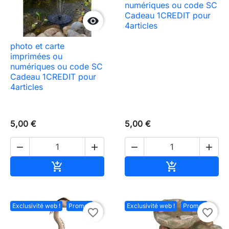
numériques ou code SC
Cadeau 1CREDIT pour

4articles
photo et carte
imprimées ou
numériques ou code SC
Cadeau 1CREDIT pour
4articles
5,00 €
5,00 €




Ajouter au panier
Ajouter au pa


Exclusivité web !
Promo !
Exclusivité web !
Promo !
favorite_border
favorite_border