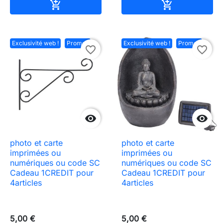
Ajouter au panier
Ajouter au pa


Exclusivité web !
Promo !
Exclusivité web !
Promo !
favorite_border
favorite_border


photo et carte
photo et carte
imprimées ou
imprimées ou
numériques ou code SC
numériques ou code SC
Cadeau 1CREDIT pour
Cadeau 1CREDIT pour
4articles
4articles
5,00 €
5,00 €