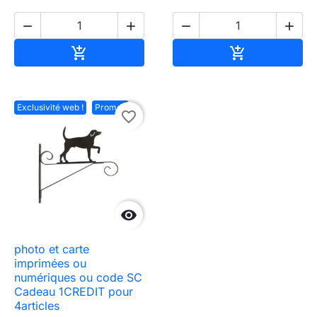




Ajouter au panier
Ajouter au pa


Exclusivité web !
Promo !
favorite_border

photo et carte
imprimées ou
numériques ou code SC
Cadeau 1CREDIT pour
4articles