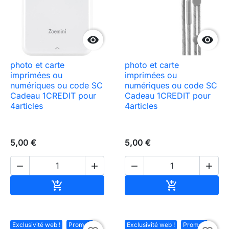


photo et carte
photo et carte
imprimées ou
imprimées ou
numériques ou code SC
numériques ou code SC
Cadeau 1CREDIT pour
Cadeau 1CREDIT pour
4articles
4articles
5,00 €
5,00 €




Ajouter au panier
Ajouter au pa


Exclusivité web !
Promo !
Exclusivité web !
Promo !