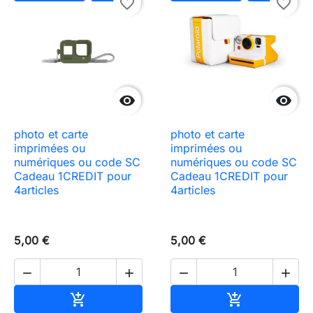
favorite_border
favorite_border


photo et carte
photo et carte
imprimées ou
imprimées ou
numériques ou code SC
numériques ou code SC
Cadeau 1CREDIT pour
Cadeau 1CREDIT pour
4articles
4articles
5,00 €
5,00 €




Ajouter au panier
Ajouter au pa

