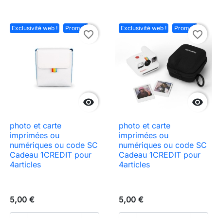
Exclusivité web !
Promo !
Exclusivité web !
Promo !
favorite_border
favorite_border


photo et carte
photo et carte
imprimées ou
imprimées ou
numériques ou code SC
numériques ou code SC
Cadeau 1CREDIT pour
Cadeau 1CREDIT pour
4articles
4articles
5,00 €
5,00 €