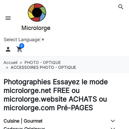
search
menu
Select Language
▼
0

shopping_cart
Accueil
PHOTO - OPTIQUE
ACCESSOIRES PHOTO - OPTIQUE
Photographies Essayez le mode
microlorge.net FREE ou
microlorge.website ACHATS ou
microlorge.com Pré-PAGES
Cuisine | Gourmet
Cadeaux Originaux