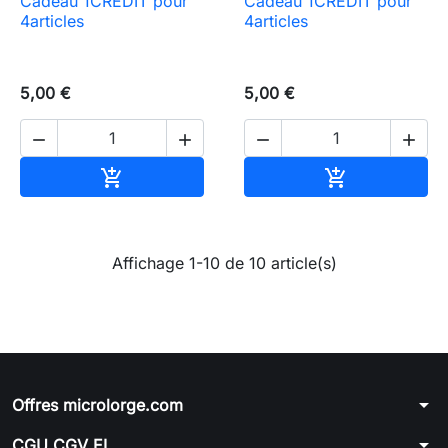
Cadeau 1CREDIT pour
Cadeau 1CREDIT pour
4articles
4articles
5,00 €
5,00 €




Ajouter au panier
Ajouter au pa


Affichage 1-10 de 10 article(s)
arrow_drop_down
Offres microlorge.com
arrow_drop_down
CGU CGV EI