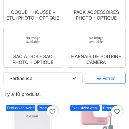
COQUE - HOUSSE -
PACK ACCESSOIRES
ETUI PHOTO - OPTIQUE
PHOTO - OPTIQUE
SAC A DOS - SAC
HARNAIS DE POITRINE
PHOTO - OPTIQUE
CAMERA
expand_more
filter_list
Pertinence
Filtrer
Il y a 10 produits.
Exclusivité web !
Promo !
Exclusivité web !
Promo !
favorite_border
favorite_border