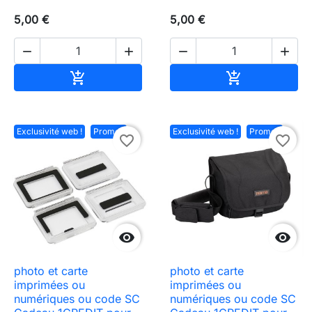
5,00 €
5,00 €




Ajouter au panier
Ajouter au pa


Exclusivité web !
Promo !
Exclusivité web !
Promo !
favorite_border
favorite_border


photo et carte
photo et carte
imprimées ou
imprimées ou
numériques ou code SC
numériques ou code SC