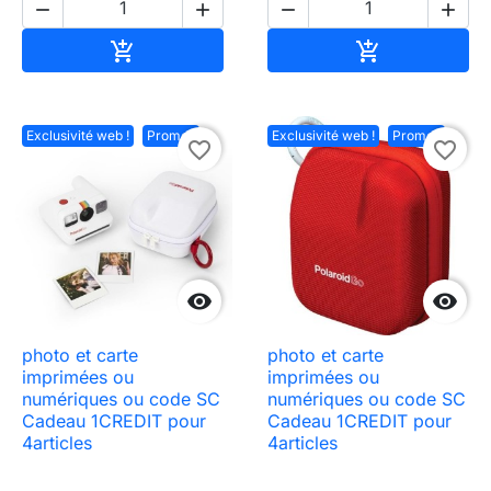




Ajouter au panier
Ajouter au pa


Exclusivité web !
Promo !
Exclusivité web !
Promo !
favorite_border
favorite_border


photo et carte
photo et carte
imprimées ou
imprimées ou
numériques ou code SC
numériques ou code SC
Cadeau 1CREDIT pour
Cadeau 1CREDIT pour
4articles
4articles