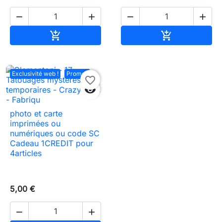




Ajouter au panier
Ajouter au pa


Exclusivité web !
Promo !
favorite_border

photo et carte
imprimées ou
numériques ou code SC
Cadeau 1CREDIT pour
4articles
5,00 €

