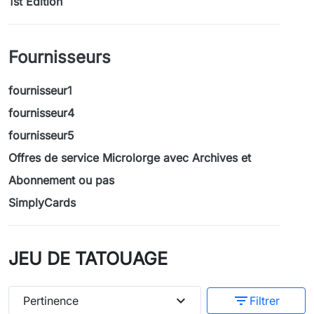
1st Edition
Fournisseurs
fournisseur1
fournisseur4
fournisseur5
Offres de service Microlorge avec Archives et
Abonnement ou pas
SimplyCards
JEU DE TATOUAGE
expand_more
filter_list
Pertinence
Filtrer