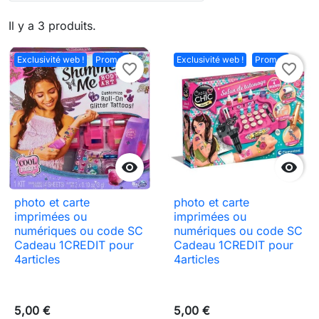
Il y a 3 produits.
Exclusivité web !
Promo !
Exclusivité web !
Promo !
favorite_border
favorite_border


photo et carte
photo et carte
imprimées ou
imprimées ou
numériques ou code SC
numériques ou code SC
Cadeau 1CREDIT pour
Cadeau 1CREDIT pour
4articles
4articles
5,00 €
5,00 €