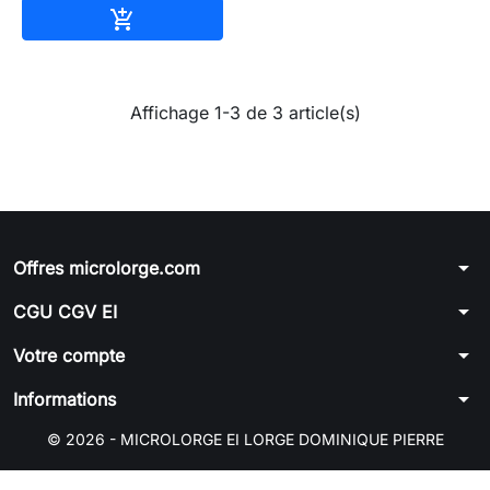
Ajouter au panier

Affichage 1-3 de 3 article(s)
arrow_drop_down
Offres microlorge.com
arrow_drop_down
CGU CGV EI
arrow_drop_down
Votre compte
arrow_drop_down
Informations
© 2026 - MICROLORGE EI LORGE DOMINIQUE PIERRE