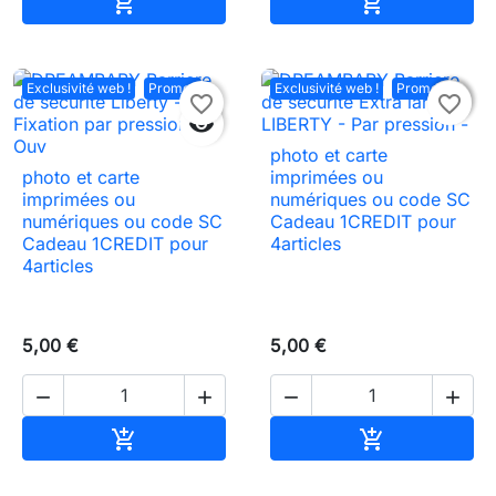
Ajouter au panier
Ajouter au pa


Exclusivité web !
Promo !
Exclusivité web !
Promo !

favorite_border
favorite_border

photo et carte
photo et carte
imprimées ou
imprimées ou
numériques ou code SC
numériques ou code SC
Cadeau 1CREDIT pour
Cadeau 1CREDIT pour
4articles
4articles
5,00 €
5,00 €




Ajouter au panier
Ajouter au pa

