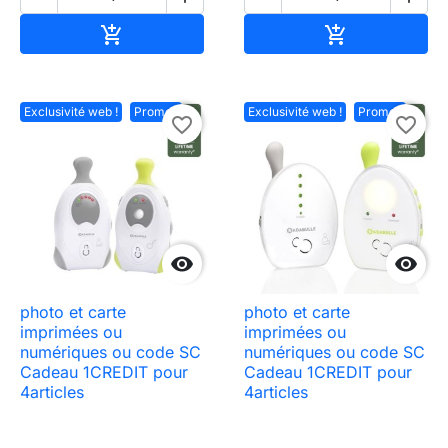
Ajouter au panier
Ajouter au pa


Exclusivité web !
Promo !
Exclusivité web !
Promo !
favorite_border
favorite_border


photo et carte
photo et carte
imprimées ou
imprimées ou
numériques ou code SC
numériques ou code SC
Cadeau 1CREDIT pour
Cadeau 1CREDIT pour
4articles
4articles