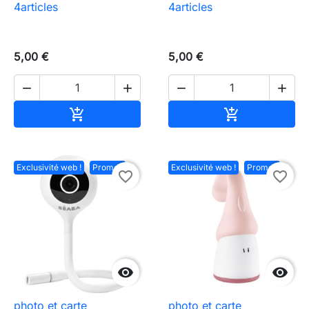
4articles
4articles
5,00 €
5,00 €




Ajouter au panier
Ajouter au pa


Exclusivité web !
Promo !
Exclusivité web !
Promo !
favorite_border
favorite_border


photo et carte
photo et carte