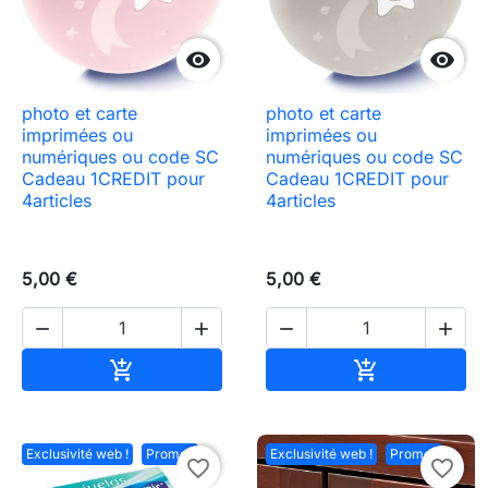


photo et carte
photo et carte
imprimées ou
imprimées ou
numériques ou code SC
numériques ou code SC
Cadeau 1CREDIT pour
Cadeau 1CREDIT pour
4articles
4articles
5,00 €
5,00 €




Ajouter au panier
Ajouter au pa


Exclusivité web !
Promo !
Exclusivité web !
Promo !
favorite_border
favorite_border