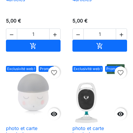
5,00 €
5,00 €




Ajouter au panier
Ajouter au pa


Exclusivité web !
Promo !
Exclusivité web !
Promo !
favorite_border
favorite_border


photo et carte
photo et carte