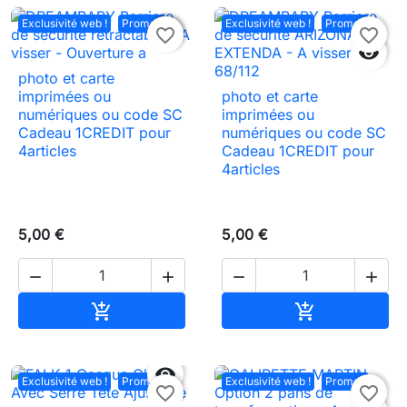
Exclusivité web !
Promo !
Exclusivité web !
Promo !

favorite_border
favorite_border

photo et carte
imprimées ou
photo et carte
numériques ou code SC
imprimées ou
Cadeau 1CREDIT pour
numériques ou code SC
4articles
Cadeau 1CREDIT pour
4articles
5,00 €
5,00 €




Ajouter au panier
Ajouter au pa



Exclusivité web !
Promo !
Exclusivité web !
Promo !
favorite_border
favorite_border