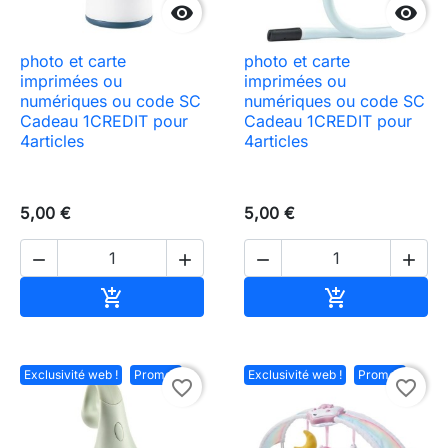


photo et carte
photo et carte
imprimées ou
imprimées ou
numériques ou code SC
numériques ou code SC
Cadeau 1CREDIT pour
Cadeau 1CREDIT pour
4articles
4articles
5,00 €
5,00 €




Ajouter au panier
Ajouter au pa


Exclusivité web !
Promo !
Exclusivité web !
Promo !
favorite_border
favorite_border