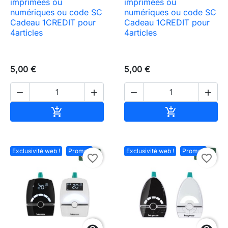
imprimées ou
imprimées ou
numériques ou code SC
numériques ou code SC
Cadeau 1CREDIT pour
Cadeau 1CREDIT pour
4articles
4articles
5,00 €
5,00 €




Ajouter au panier
Ajouter au pa


Exclusivité web !
Promo !
Exclusivité web !
Promo !
favorite_border
favorite_border