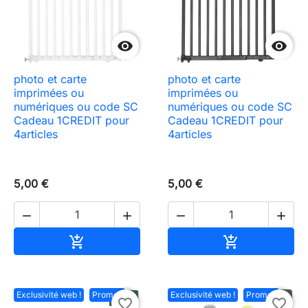


photo et carte
photo et carte
imprimées ou
imprimées ou
numériques ou code SC
numériques ou code SC
Cadeau 1CREDIT pour
Cadeau 1CREDIT pour
4articles
4articles
5,00 €
5,00 €




Ajouter au panier
Ajouter au pa


Exclusivité web !
Promo !
Exclusivité web !
Promo !
favorite_border
favorite_border