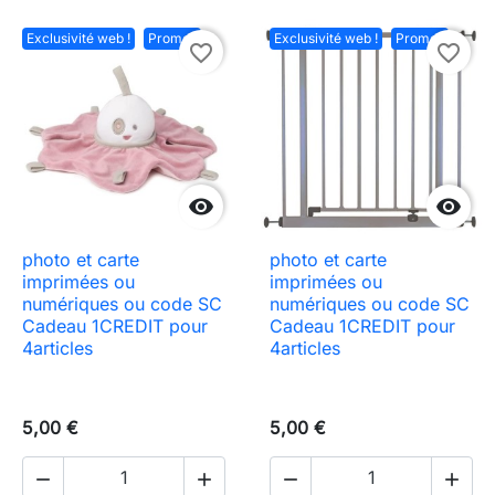
Exclusivité web !
Promo !
Exclusivité web !
Promo !
favorite_border
favorite_border


photo et carte
photo et carte
imprimées ou
imprimées ou
numériques ou code SC
numériques ou code SC
Cadeau 1CREDIT pour
Cadeau 1CREDIT pour
4articles
4articles
5,00 €
5,00 €



