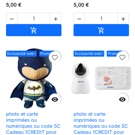
5,00 €
5,00 €




Ajouter au panier
Ajouter au pa


Exclusivité web !
Promo !
Exclusivité web !
Promo !
favorite_border
favorite_border


photo et carte
photo et carte
imprimées ou
imprimées ou
numériques ou code SC
numériques ou code SC
Cadeau 1CREDIT pour
Cadeau 1CREDIT pour