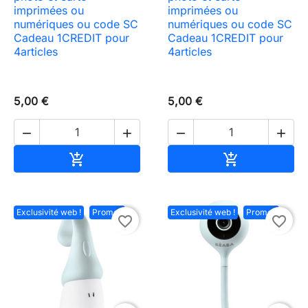
imprimées ou
imprimées ou
numériques ou code SC
numériques ou code SC
Cadeau 1CREDIT pour
Cadeau 1CREDIT pour
4articles
4articles
5,00 €
5,00 €




Ajouter au panier
Ajouter au pa


Exclusivité web !
Promo !
Exclusivité web !
Promo !
favorite_border
favorite_border