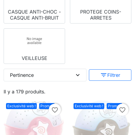
CASQUE ANTI-CHOC -
PROTEGE COINS-
CASQUE ANTI-BRUIT
ARRETES
VEILLEUSE
expand_more
filter_list
Pertinence
Filtrer
Il y a 179 produits.
Exclusivité web !
Promo !
Exclusivité web !
Promo !
favorite_border
favorite_border