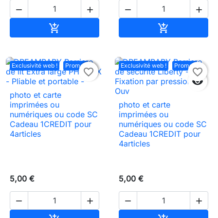




Ajouter au panier
Ajouter au pa


Exclusivité web !
Promo !
Exclusivité web !
Promo !

favorite_border
favorite_border

photo et carte
imprimées ou
photo et carte
numériques ou code SC
imprimées ou
Cadeau 1CREDIT pour
numériques ou code SC
4articles
Cadeau 1CREDIT pour
4articles
5,00 €
5,00 €



