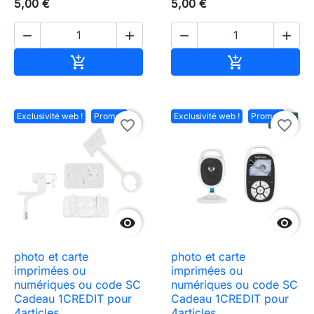
5,00 €
5,00 €




Ajouter au panier
Ajouter au pa


Exclusivité web !
Promo !
Exclusivité web !
Promo !
favorite_border
favorite_border


photo et carte
photo et carte
imprimées ou
imprimées ou
numériques ou code SC
numériques ou code SC
Cadeau 1CREDIT pour
Cadeau 1CREDIT pour
4articles
4articles