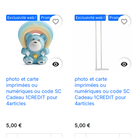
Exclusivité web !
Promo !
Exclusivité web !
Promo !
favorite_border
favorite_border


photo et carte
photo et carte
imprimées ou
imprimées ou
numériques ou code SC
numériques ou code SC
Cadeau 1CREDIT pour
Cadeau 1CREDIT pour
4articles
4articles
5,00 €
5,00 €