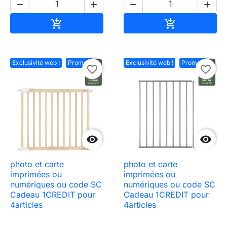




Ajouter au panier
Ajouter au pa


Exclusivité web !
Promo !
Exclusivité web !
Promo !
favorite_border
favorite_border


photo et carte
photo et carte
imprimées ou
imprimées ou
numériques ou code SC
numériques ou code SC
Cadeau 1CREDIT pour
Cadeau 1CREDIT pour
4articles
4articles