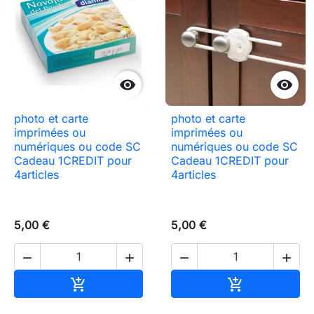


photo et carte
photo et carte
imprimées ou
imprimées ou
numériques ou code SC
numériques ou code SC
Cadeau 1CREDIT pour
Cadeau 1CREDIT pour
4articles
4articles
5,00 €
5,00 €




Ajouter au panier
Ajouter au pa

