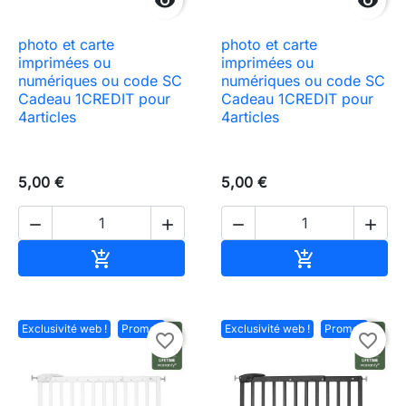


photo et carte
photo et carte
imprimées ou
imprimées ou
numériques ou code SC
numériques ou code SC
Cadeau 1CREDIT pour
Cadeau 1CREDIT pour
4articles
4articles
5,00 €
5,00 €




Ajouter au panier
Ajouter au pa


Exclusivité web !
Promo !
Exclusivité web !
Promo !
favorite_border
favorite_border