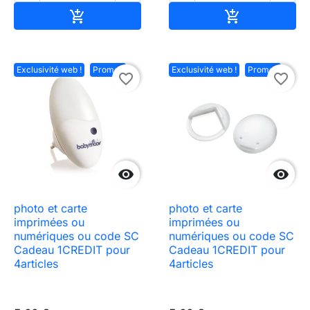
Ajouter au panier
Ajouter au pa


Exclusivité web !
Promo !
Exclusivité web !
Promo !
favorite_border
favorite_border


photo et carte
photo et carte
imprimées ou
imprimées ou
numériques ou code SC
numériques ou code SC
Cadeau 1CREDIT pour
Cadeau 1CREDIT pour
4articles
4articles