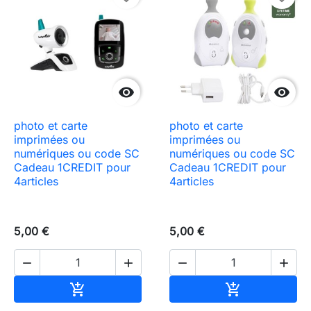


photo et carte
photo et carte
imprimées ou
imprimées ou
numériques ou code SC
numériques ou code SC
Cadeau 1CREDIT pour
Cadeau 1CREDIT pour
4articles
4articles
5,00 €
5,00 €




Ajouter au panier
Ajouter au pa

