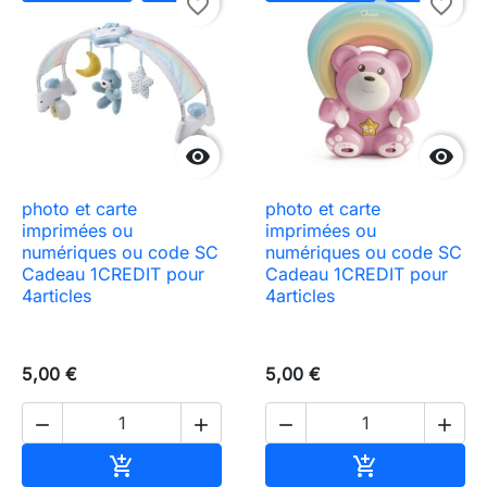
favorite_border
favorite_border


photo et carte
photo et carte
imprimées ou
imprimées ou
numériques ou code SC
numériques ou code SC
Cadeau 1CREDIT pour
Cadeau 1CREDIT pour
4articles
4articles
5,00 €
5,00 €




Ajouter au panier
Ajouter au pa

