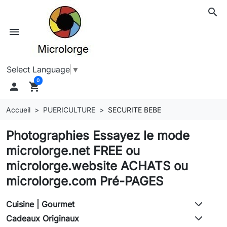
search
menu
Select Language
▼
0

shopping_cart
Accueil
PUERICULTURE
SECURITE BEBE
Photographies Essayez le mode
microlorge.net FREE ou
microlorge.website ACHATS ou
microlorge.com Pré-PAGES
Cuisine | Gourmet
Cadeaux Originaux