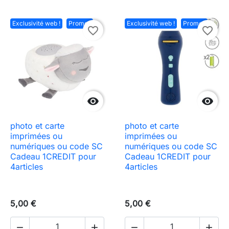
Exclusivité web !
Promo !
Exclusivité web !
Promo !
favorite_border
favorite_border


photo et carte
photo et carte
imprimées ou
imprimées ou
numériques ou code SC
numériques ou code SC
Cadeau 1CREDIT pour
Cadeau 1CREDIT pour
4articles
4articles
5,00 €
5,00 €



