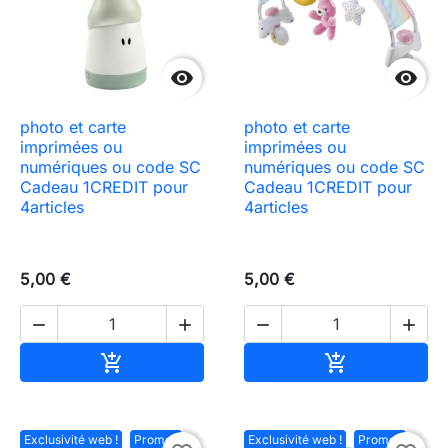


photo et carte
photo et carte
imprimées ou
imprimées ou
numériques ou code SC
numériques ou code SC
Cadeau 1CREDIT pour
Cadeau 1CREDIT pour
4articles
4articles
5,00 €
5,00 €




Ajouter au panier
Ajouter au pa


Exclusivité web !
Promo !
Exclusivité web !
Promo !