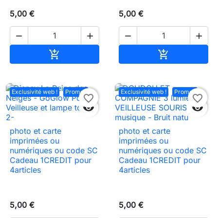
5,00 €
5,00 €




Ajouter au panier
Ajouter au pa


Exclusivité web !
Promo !
Exclusivité web !
Promo !
favorite_border
favorite_border


photo et carte
photo et carte
imprimées ou
imprimées ou
numériques ou code SC
numériques ou code SC
Cadeau 1CREDIT pour
Cadeau 1CREDIT pour
4articles
4articles
5,00 €
5,00 €