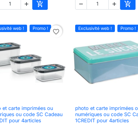





Ajouter au panier
Ajou
usivité web !
Promo !
Exclusivité web !
Promo !
favorite_border
 et carte imprimées ou
photo et carte imprimées 

Aperçu rapide

Aperçu rapide
riques ou code SC Cadeau
numériques ou code SC C
IT pour 4articles
1CREDIT pour 4articles