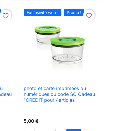
Exclusivité web !
Promo !
favorite_border
favorite_border
ou
photo et carte imprimées ou

Aperçu rapide
adeau
numériques ou code SC Cadeau
1CREDIT pour 4articles
5,00 €