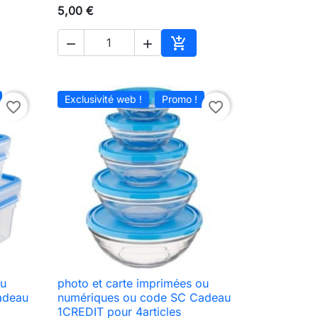
5,00 €



ter au panier
Ajouter au panier
Exclusivité web !
Promo !
favorite_border
favorite_border
ou
photo et carte imprimées ou

Aperçu rapide
adeau
numériques ou code SC Cadeau
1CREDIT pour 4articles