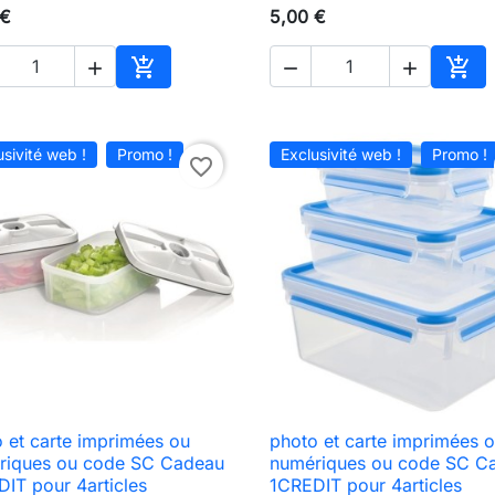
 €
5,00 €





Ajouter au panier
Ajou
usivité web !
Promo !
Exclusivité web !
Promo !
favorite_border
 et carte imprimées ou
photo et carte imprimées 

Aperçu rapide

Aperçu rapide
riques ou code SC Cadeau
numériques ou code SC C
IT pour 4articles
1CREDIT pour 4articles