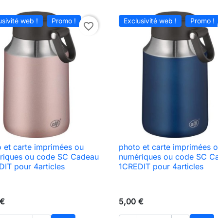
usivité web !
Promo !
Exclusivité web !
Promo !
favorite_border
 et carte imprimées ou
photo et carte imprimées 

Aperçu rapide

Aperçu rapide
riques ou code SC Cadeau
numériques ou code SC C
IT pour 4articles
1CREDIT pour 4articles
 €
5,00 €