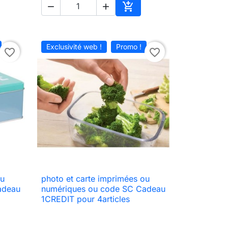



ter au panier
Ajouter au panier
Exclusivité web !
Promo !
favorite_border
favorite_border
ou
photo et carte imprimées ou

Aperçu rapide
adeau
numériques ou code SC Cadeau
1CREDIT pour 4articles