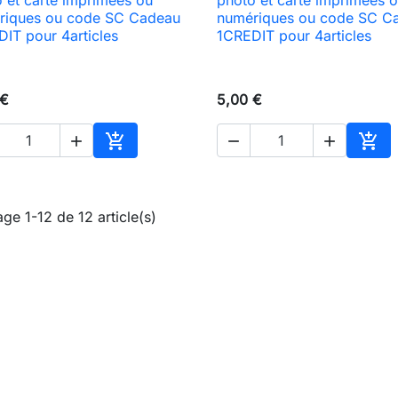

Aperçu rapide

Aperçu rapide
riques ou code SC Cadeau
numériques ou code SC C
IT pour 4articles
1CREDIT pour 4articles
 €
5,00 €





Ajouter au panier
Ajou
age 1-12 de 12 article(s)