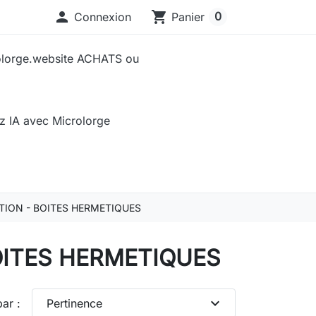

shopping_cart
0
Connexion
Panier
olorge.website ACHATS ou
sez IA avec Microlorge
TION - BOITES HERMETIQUES
OITES HERMETIQUES
expand_more
par :
Pertinence