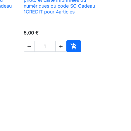

Aperçu rapide
adeau
numériques ou code SC Cadeau
1CREDIT pour 4articles
5,00 €



ter au panier
Ajouter au panier