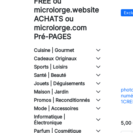
FREE ou
microlorge.website
Excl
ACHATS ou
microlorge.com
Pré-PAGES
Cuisine | Gourmet
Cadeaux Originaux
Sports | Loisirs
Santé | Beauté
Jouets | Déguisements
photo
Maison | Jardin
numé
Promos | Reconditionnés
1CRED
Mode | Accessoires
Informatique |
Électronique
5,00
Parfum | Cosmétique