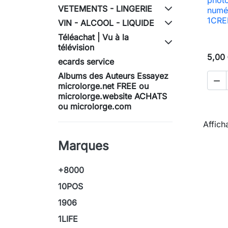
VETEMENTS - LINGERIE
numé
1CRED
VIN - ALCOOL - LIQUIDE
Téléachat | Vu à la
télévision
5,00
ecards service
Albums des Auteurs Essayez

microlorge.net FREE ou
microlorge.website ACHATS
ou microlorge.com
Affich
Marques
+8000
10POS
1906
1LIFE