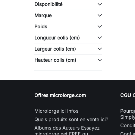
Disponibilité
Marque
Poids
Longueur colis (cm)
Largeur colis (cm)
Hauteur colis (cm)
Offres microlorge.com
CGU C
Microlorge ici infos
Pourqu
Simpl
Quels produits sont en vente ici?
Condit
Albums des Auteurs Essayez
microlorge.net FREE ou
Confi