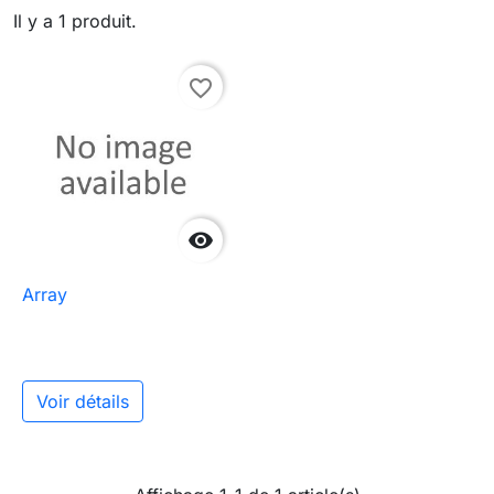
Il y a 1 produit.
favorite_border

Array
Voir détails