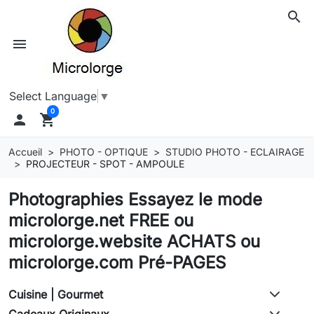
search
menu
Select Language
▼
0

shopping_cart
Accueil
PHOTO - OPTIQUE
STUDIO PHOTO - ECLAIRAGE
PROJECTEUR - SPOT - AMPOULE
Photographies Essayez le mode
microlorge.net FREE ou
microlorge.website ACHATS ou
microlorge.com Pré-PAGES
Cuisine | Gourmet
Cadeaux Originaux