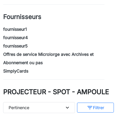
Fournisseurs
fournisseur1
fournisseur4
fournisseur5
Offres de service Microlorge avec Archives et
Abonnement ou pas
SimplyCards
PROJECTEUR - SPOT - AMPOULE
expand_more
filter_list
Pertinence
Filtrer