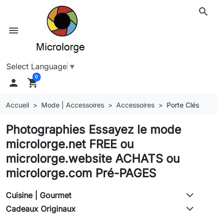
search
menu
Select Language
▼
0

shopping_cart
Accueil
Mode | Accessoires
Accessoires
Porte Clés
Photographies Essayez le mode
microlorge.net FREE ou
microlorge.website ACHATS ou
microlorge.com Pré-PAGES
Cuisine | Gourmet
Cadeaux Originaux