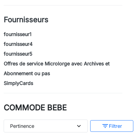
Fournisseurs
fournisseur1
fournisseur4
fournisseur5
Offres de service Microlorge avec Archives et
Abonnement ou pas
SimplyCards
COMMODE BEBE
expand_more
filter_list
Pertinence
Filtrer