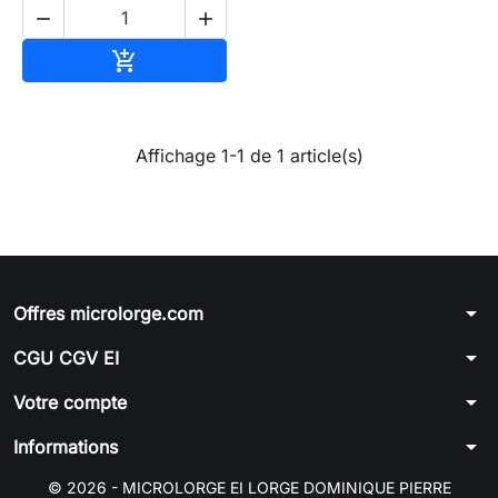


Ajouter au panier

Affichage 1-1 de 1 article(s)
arrow_drop_down
Offres microlorge.com
arrow_drop_down
CGU CGV EI
arrow_drop_down
Votre compte
arrow_drop_down
Informations
© 2026 - MICROLORGE EI LORGE DOMINIQUE PIERRE