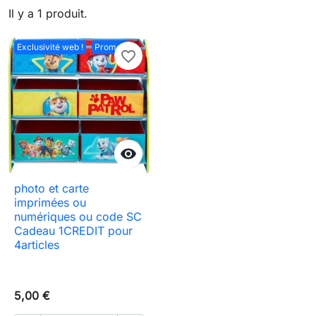
Il y a 1 produit.
Exclusivité web !
Promo !
favorite_border

photo et carte
imprimées ou
numériques ou code SC
Cadeau 1CREDIT pour
4articles
5,00 €