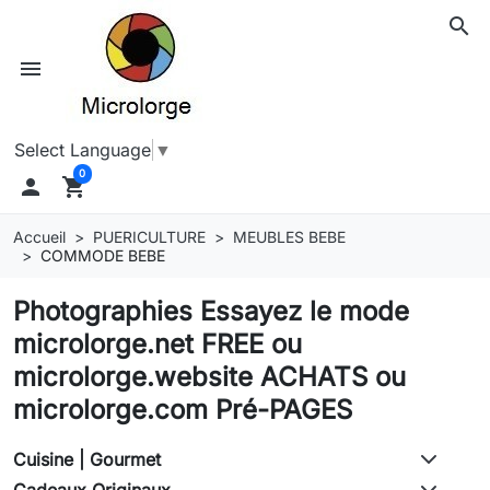
search
menu
Select Language
▼
0

shopping_cart
Accueil
PUERICULTURE
MEUBLES BEBE
COMMODE BEBE
Photographies Essayez le mode
microlorge.net FREE ou
microlorge.website ACHATS ou
microlorge.com Pré-PAGES
Cuisine | Gourmet
Cadeaux Originaux